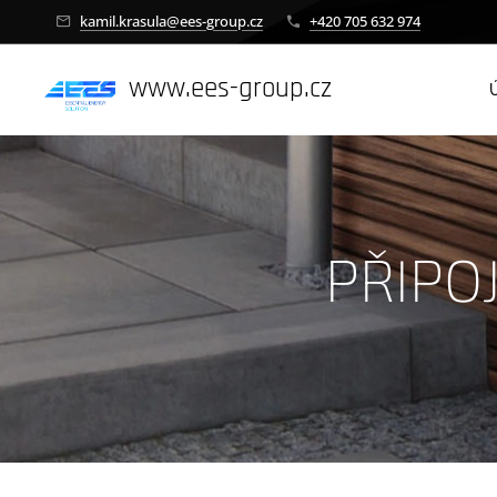
kamil.krasula@ees-group.cz
+420 705 632 974
www.ees-group.cz
PŘIPO