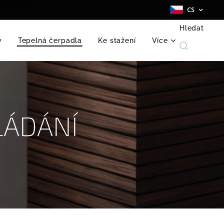
CS
Hledat
y
Tepelná čerpadla
Ke stažení
Více
LÁDÁNÍ