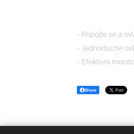
- Připojte se a ov
- Jednoduché ovl
- Efektivní moni
Share