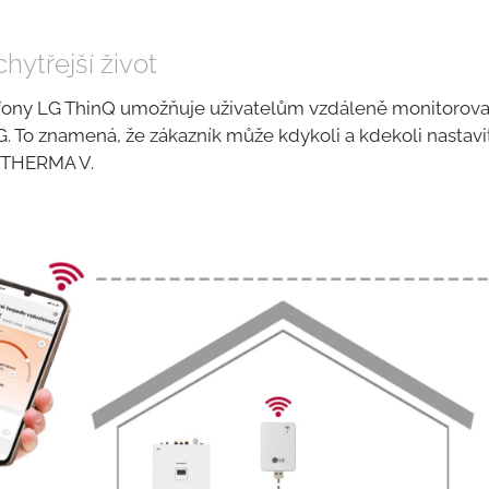
chytřejší život
efony LG ThinQ umožňuje uživatelům vzdáleně monitorova
. To znamená, že zákazník může kdykoli a kdekoli nastavi
í THERMA V.