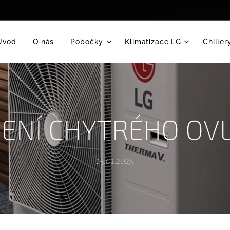
Úvod
O nás
Pobočky
Klimatizace LG
Chiller
JENÍ CHYTRÉHO OV
15.01.2025