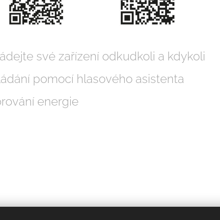
ládejte své zařízení odkudkoli a kdykoli
ádání pomocí hlasového asistenta
torování energie