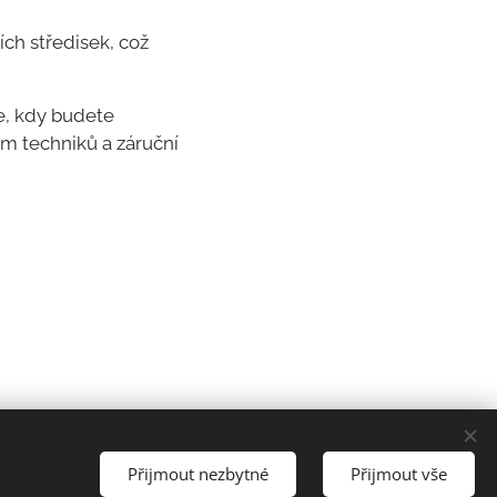
ích středisek, což
e, kdy budete
am techniků a záruční
Cookies
Přijmout nezbytné
Přijmout vše
Jazyky
Čeština
Slovenčina