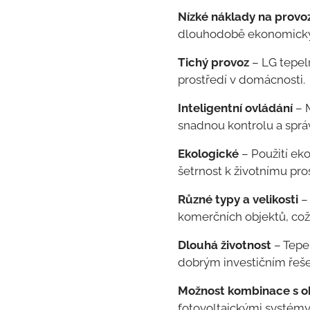
Nízké náklady na provo
dlouhodobě ekonomick
Tichý provoz
– LG tepel
prostředí v domácnosti.
Inteligentní ovládání
– M
snadnou kontrolu a sprá
Ekologické
– Použití ek
šetrnost k životnímu pros
Různé typy a velikosti
– 
komerčních objektů, co
Dlouhá životnost
– Tepel
dobrým investičním řeš
Možnost kombinace s ob
fotovoltaickými systémy,