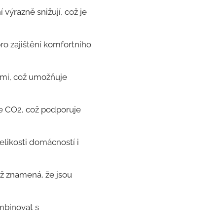
výrazně snižují, což je
o zajištění komfortního
emi, což umožňuje
se CO2, což podporuje
elikosti domácností i
ož znamená, že jsou
mbinovat s