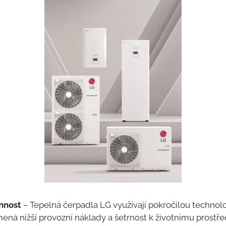
nnost
– Tepelná čerpadla LG využívají pokročilou technol
mená nižší provozní náklady a šetrnost k životnímu prostřed