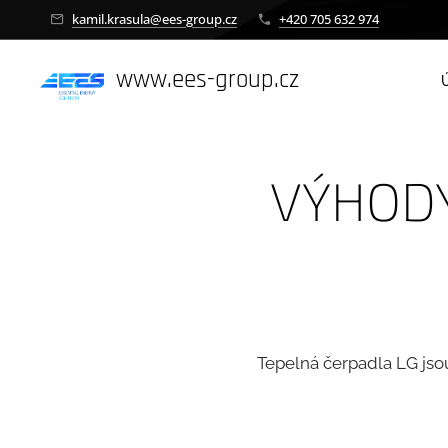
kamil.krasula@ees-group.cz
+420 705 632 974
www.ees-group.cz
VÝHODY
Tepelná čerpadla LG jsou