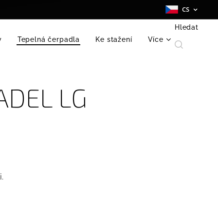
CS
Hledat
y
Tepelná čerpadla
Ke stažení
Více
ADEL LG
.