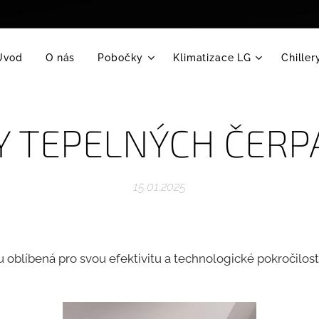
Úvod
O nás
Pobočky
Klimatizace LG
Chiller
 TEPELNÝCH ČERP
15.01.2025
 oblíbená pro svou efektivitu a technologické pokročilosti