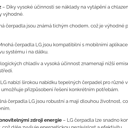
z
– Díky vysoké účinnosti se náklady na vytápění a chlazení 
y výhodné.
ná čerpadla jsou známá tichým chodem, což je výhodné pr
nohá čerpadla LG jsou kompatibilní s mobilními aplikac
vu systému i na dálku.
ologických chladiv a vysoká účinnost znamenají nižší emi
tředí.
LG nabízí širokou nabídku tepelných čerpadel pro různé v
ž umožňuje přizpůsobení řešení konkrétním potřebám.
ná čerpadla LG jsou robustní a mají dlouhou životnost, c
ením.
novitelnými zdroji energie
– LG čerpadla lze snadno ko
 což dále zvyšuje energetickou nezávislost a efektivitu.