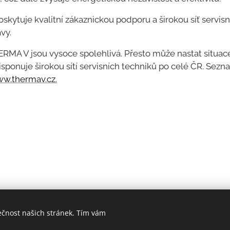
skytuje kvalitní zákaznickou podporu a širokou síť servisn
vy.
RMA V jsou vysoce spolehlivá. Přesto může nastat situac
ponuje širokou sítí servisních techniků po celé ČR. Sezn
w.thermav.cz.
ečnost našich stránek. Tím vám