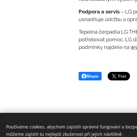
Podpora a servis
– LG po
usnadňuje údržbu a opra
Tepelná čerpadla LG THE
potřebovat pomoc. LG dis
podmínky najdete na
ww
Share
Používáme cookies, abychom zajistili správné fungování a bezp
můžeme zajistit tu nejlepší zkušenost při jejich návštěvě.