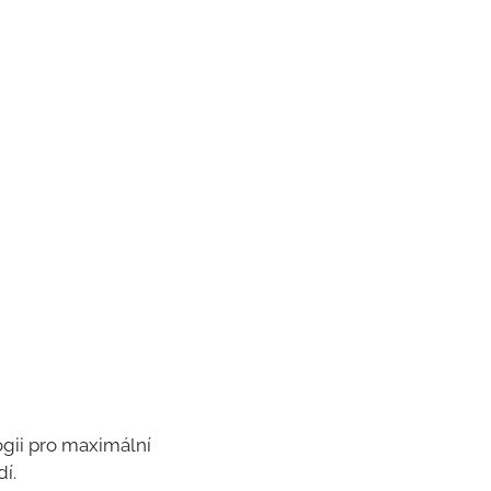
ogii pro maximální
í.